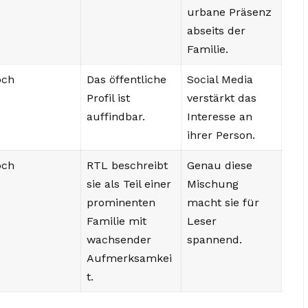
urbane Präsenz
abseits der
Familie.
och
Das öffentliche
Social Media
Profil ist
verstärkt das
auffindbar.
Interesse an
ihrer Person.
och
RTL beschreibt
Genau diese
sie als Teil einer
Mischung
prominenten
macht sie für
Familie mit
Leser
wachsender
spannend.
Aufmerksamkei
t.