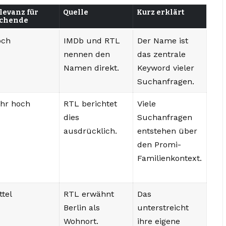
levanz für
Quelle
Kurz erklärt
chende
och
IMDb und RTL
Der Name ist
nennen den
das zentrale
Namen direkt.
Keyword vieler
Suchanfragen.
hr hoch
RTL berichtet
Viele
dies
Suchanfragen
ausdrücklich.
entstehen über
den Promi-
Familienkontext.
ttel
RTL erwähnt
Das
Berlin als
unterstreicht
Wohnort.
ihre eigene