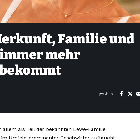
Herkunft, Familie und
e immer mehr
 bekommt
Share
r allem als Teil der bekannten Lewe-Familie
r im Umfeld prominenter Geschwister auftaucht.