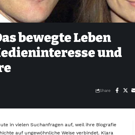
 Das bewegte Leben
Medieninteresse und
re
Share
ute in vielen Suchanfragen auf, weil ihre Biografie
hichte auf ungewöhnliche Weise verbindet. Klara