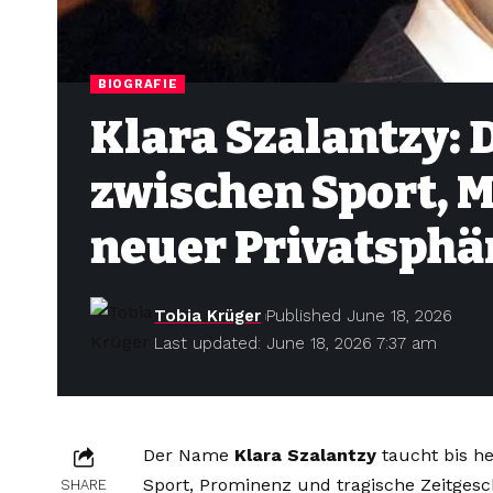
BIOGRAFIE
Klara Szalantzy:
zwischen Sport, 
neuer Privatsphä
Tobia Krüger
Published June 18, 2026
Last updated: June 18, 2026 7:37 am
Der Name
Klara Szalantzy
taucht bis he
Sport, Prominenz und tragische Zeitgesc
SHARE