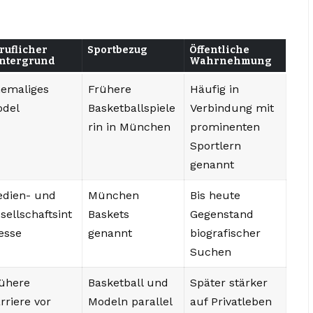
ruflicher
Sportbezug
Öffentliche
ntergrund
Wahrnehmung
emaliges
Frühere
Häufig in
odel
Basketballspiele
Verbindung mit
rin in München
prominenten
Sportlern
genannt
dien- und
München
Bis heute
sellschaftsint
Baskets
Gegenstand
esse
genannt
biografischer
Suchen
ühere
Basketball und
Später stärker
rriere vor
Modeln parallel
auf Privatleben