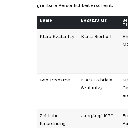
greifbare Persönlichkeit erscheint.
Name
Bekannt als
Be
Hi
Klara Szalantzy
Klara Bierhoff
Eh
M
Geburtsname
Klara Gabriela
Me
Szalantzy
Ge
er
Zeitliche
Jahrgang 1970
Fr
Einordnung
Ka