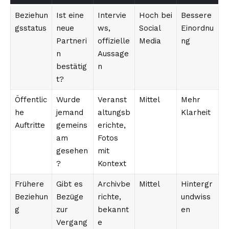
Beziehun
Ist eine
Intervie
Hoch bei
Bessere
gsstatus
neue
ws,
Social
Einordnu
Partneri
offizielle
Media
ng
n
Aussage
bestätig
n
t?
Öffentlic
Wurde
Veranst
Mittel
Mehr
he
jemand
altungsb
Klarheit
Auftritte
gemeins
erichte,
am
Fotos
gesehen
mit
?
Kontext
Frühere
Gibt es
Archivbe
Mittel
Hintergr
Beziehun
Bezüge
richte,
undwiss
g
zur
bekannt
en
Vergang
e