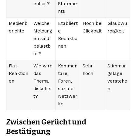
enheit?
Stateme
nts
Medienb
Welche
Etabliert
Hoch bei
Glaubwü
erichte
Meldung
e
Clickbait
rdigkeit
en sind
Redaktio
belastb
nen
ar?
Fan-
Wie wird
Kommen
Sehr
Stimmun
Reaktion
das
tare,
hoch
gslage
en
Thema
Foren,
verstehe
diskutier
soziale
n
t?
Netzwer
ke
Zwischen Gerücht und
Bestätigung