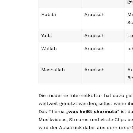
ge
Habibi
Arabisch
Me
Sc
Yalla
Arabisch
L
Wallah
Arabisch
Ic
Mashallah
Arabisch
Au
B
Die moderne Internetkultur hat dazu gef
weltweit genutzt werden, selbst wenn ih
Das Thema „
was heißt sharmuta
“ ist d
Musikvideos, Streams und virale Clips 
wird der Ausdruck dabei aus dem urspr