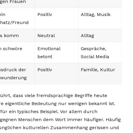
gen Frauen
in
Positiv
Alltag, Musik
hatz/Freund
os komm
Neutral
Alltag
h schwöre
Emotional
Gespräche,
betont
Social Media
sdruck der
Positiv
Familie, Kultur
ewunderung
ührt, dass viele fremdsprachige Begriffe heute
re eigentliche Bedeutung nur wenigen bekannt ist.
afür ein typisches Beispiel. Vor allem durch
begegnen Menschen dem Wort immer häufiger. Häufig
ünglichen kulturellen Zusammenhang gerissen und