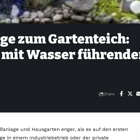
ge zum Gartenteich:
 mit Wasser führende
Share
anlage und Hausgarten enger, als es auf den ersten
ge in einem Industriebetrieb oder der private