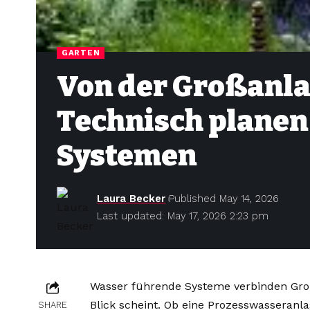
GARTEN
Von der Großanla
Technisch planen
Systemen
Laura Becker
Published May 14, 2026
Last updated: May 17, 2026 2:23 pm
Wasser führende Systeme verbinden Groß
Blick scheint. Ob eine Prozesswasseranla
SHARE