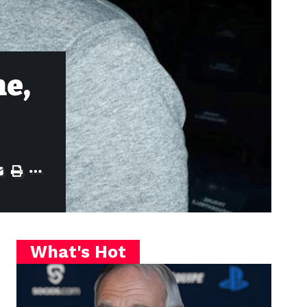
he,
What's Hot