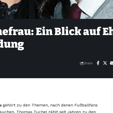
frau: Ein Blick auf E
idung
Share
u
gehört zu den Themen, nach denen Fußballfans
g suchen. Thomas Tuchel zählt seit Jahren zu den