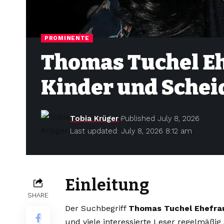
PROMINENTE
Thomas Tuchel Ehe
Kinder und Sche
Tobia Krüger
Published July 8, 2026
Last updated: July 8, 2026 8:12 am
Einleitung
SHARE
Der Suchbegriff
Thomas Tuchel Ehefra
und viele interessierte Leser regelmäßi