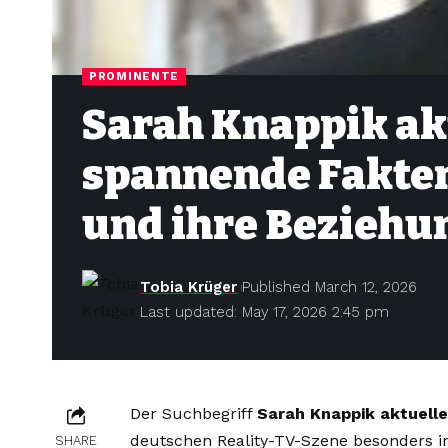
PROMINENTE
Sarah Knappik ak
spannende Fakten
und ihre Beziehu
Tobia Krüger
Published March 12, 2026
Last updated: May 17, 2026 2:45 pm
Der Suchbegriff
Sarah Knappik aktuell
deutschen Reality-TV-Szene besonders i
SHARE