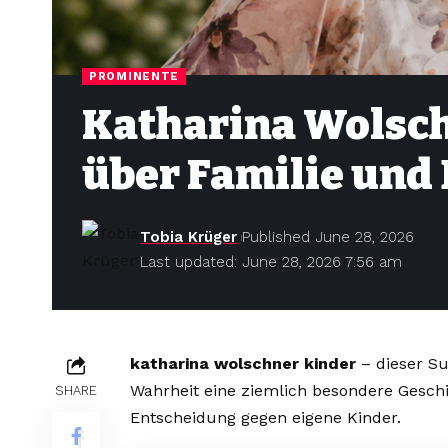
PROMINENTE
Katharina Wolsch
über Familie und
Tobia Krüger
Published June 28, 2026
Last updated: June 28, 2026 7:56 am
katharina wolschner kinder
– dieser Su
Wahrheit eine ziemlich besondere Geschi
SHARE
Entscheidung gegen eigene Kinder.