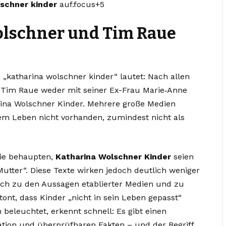
schner kinder
auf.focus+5
lschner und Tim Raue
 „katharina wolschner kinder“ lautet: Nach allen
t Tim Raue weder mit seiner Ex-Frau Marie‑Anne
rina Wolschner Kinder. Mehrere große Medien
inem Leben nicht vorhanden, zumindest nicht als
die behaupten,
Katharina Wolschner Kinder
seien
Mutter“. Diese Texte wirken jedoch deutlich weniger
uch zu den Aussagen etablierter Medien und zu
tont, dass Kinder „nicht in sein Leben gepasst“
beleuchtet, erkennt schnell: Es gibt einen
tion und überprüfbaren Fakten – und der Begriff