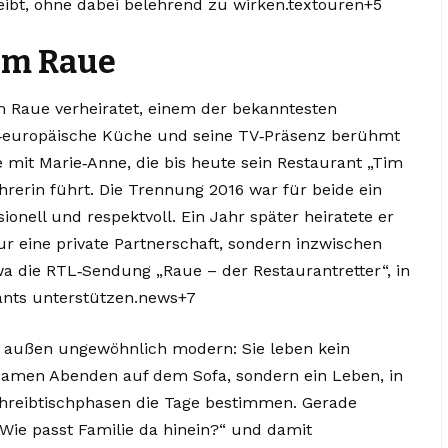
ibt, ohne dabei belehrend zu wirken.textouren+5
im Raue
im Raue verheiratet, einem der bekanntesten
ch‑europäische Küche und seine TV‑Präsenz berühmt
e mit Marie‑Anne, die bis heute sein Restaurant „Tim
rerin führt. Die Trennung 2016 war für beide ein
sionell und respektvoll. Ein Jahr später heiratete er
ur eine private Partnerschaft, sondern inzwischen
wa die RTL‑Sendung „Raue – der Restaurantretter“, in
rants unterstützen.news+7
 außen ungewöhnlich modern: Sie leben kein
nsamen Abenden auf dem Sofa, sondern ein Leben, in
chreibtischphasen die Tage bestimmen. Gerade
Wie passt Familie da hinein?“ und damit