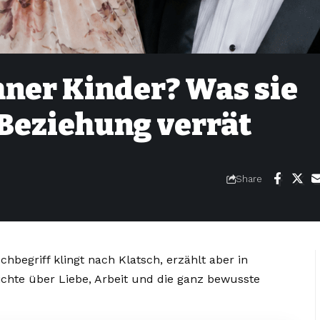
ner Kinder? Was sie
 Beziehung verrät
Share
chbegriff klingt nach Klatsch, erzählt aber in
chte über Liebe, Arbeit und die ganz bewusste