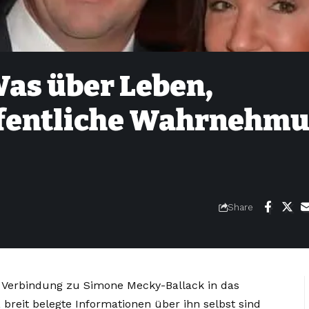
as über Leben,
ffentliche Wahrnehm
Share
e Verbindung zu Simone Mecky-Ballack in das
, breit belegte Informationen über ihn selbst sind