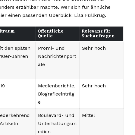
nders erzählbar machte. Wer sich für ähnliche
 hier einen passenden Überblick:
Lisa Füllkrug
.
itraum
Öffentliche
Relevanz für
Quelle
Suchanfragen
it den späten
Promi- und
Sehr hoch
10er-Jahren
Nachrichtenport
ale
019
Medienberichte,
Sehr hoch
Biografieeinträg
e
ederkehrend
Boulevard- und
Mittel
 Artikeln
Unterhaltungsm
edien