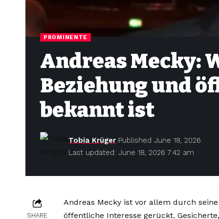
PROMINENTE
Andreas Mecky: W
Beziehung und ö
bekannt ist
Tobia Krüger
Published June 18, 2026
Last updated: June 18, 2026 7:42 am
Andreas Mecky ist vor allem durch sein
öffentliche Interesse gerückt. Gesicherte
SHARE